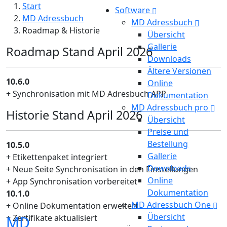
Start
Software
MD Adressbuch
MD Adressbuch
Roadmap & Historie
Übersicht
Gallerie
Roadmap Stand April 2026
Downloads
Ältere Versionen
10.6.0
Online
+ Synchronisation mit MD Adresbuch APP
Dokumentation
MD Adressbuch pro
Historie Stand April 2026
Übersicht
Preise und
Bestellung
10.5.0
Gallerie
+ Etikettenpaket integriert
Downloads
+ Neue Seite Synchronisation in den Einstellungen
Online
+ App Synchronisation vorbereitet
Dokumentation
10.1.0
MD Adressbuch One
+ Online Dokumentation erweitert
Übersicht
MD
+ Zertifikate aktualisiert