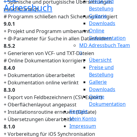
Preise und
+ Spanische und portugisische Übersetzungen
Adressbuch
Bestellung
vervollständigt
Gallerie
# Programm schließen nach Sicherung korrigiert
Downloads
9.0.1
Online
+ Projekt und Programm umbenannt
Dokumentation
+ @-Parameter für Suche in allen Datenfeldern
MD Adressbuch Team
8.5.2
+ Generieren von VCF- und TXT-Dateien
Übersicht
# Online Dokumentation korrigiert
Preise und
8.4.0
Bestellung
+ Dokumentation überarbeitet
Gallerie
+ Dokumentation online verlinkt
Downloads
8.3.0
Online
+ Export von Feldbezeichnern (CSV-Export)
Dokumentation
+ Oberflächenlayout angepasst
Kontakt
+ Installationsroutine erneuert (Update)
Mein Konto
+ Übersetzungen überarbeitet
Impressum
8.1.0
+ Vorbereitung für iOS Synchronisation